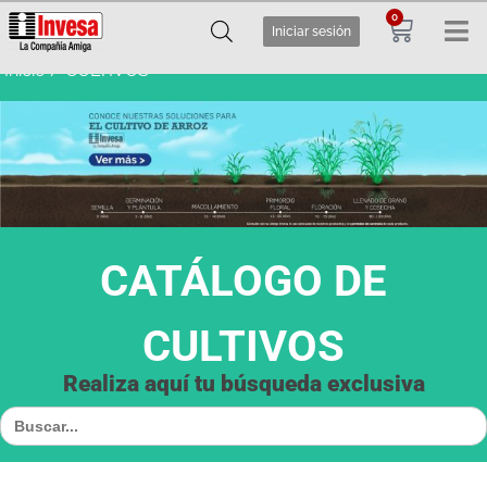
0
Iniciar sesión
Inicio
/ CULTIVOS
CATÁLOGO DE
CULTIVOS
Realiza aquí tu búsqueda exclusiva
Buscar: