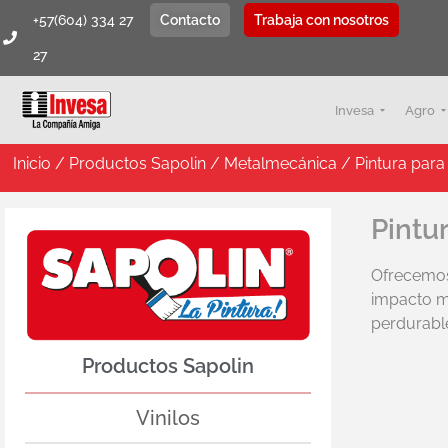
+57(604) 334 27
Contacto
Trabaja con nosotros
27
Invesa
Agro
Inicio
/
Productos Sapolin
/
Metalmecánica
/ Pintura para
Pintu
Ofrecemos 
impacto mi
perdurabl
Productos Sapolin
Vinilos