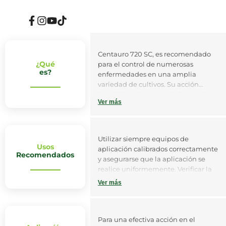
Facebook
Instagram
YouTube
TikTok
Centauro 720 SC, es recomendado
¿Qué
para el control de numerosas
es?
enfermedades en una amplia
variedad de cultivos. Su acción
fungicida se basa en el efecto sobre
Ver más
la respiración celular y la producción
de energía.
Utilizar siempre equipos de
Usos
aplicación calibrados correctamente
Recomendados
y asegurarse que la aplicación se
realice uniformemente. Verificar la
calibración de los equipos y recordar
Ver más
que esta se hace más crítica al
disminuir el volumen de agua
empleado por hectárea.
Para una efectiva acción en el
En banano y plátano se recomienda