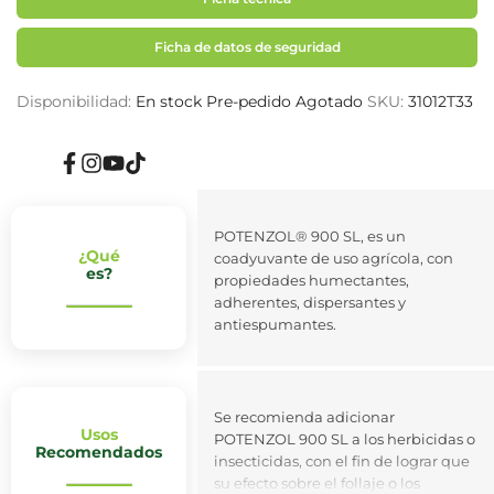
Ficha de datos de seguridad
Disponibilidad:
En stock
Pre-pedido
Agotado
SKU:
31012T33
Facebook
Instagram
YouTube
TikTok
POTENZOL® 900 SL, es un
¿Qué
coadyuvante de uso agrícola, con
es?
propiedades humectantes,
adherentes, dispersantes y
antiespumantes.
Se recomienda adicionar
Usos
POTENZOL 900 SL a los herbicidas o
Recomendados
insecticidas, con el fin de lograr que
su efecto sobre el follaje o los