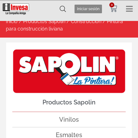
0
Iniciar sesión
Inicio
/
Productos Sapolin
/
Construcción
/ Pintura
para construcción liviana
Productos Sapolin
Vinilos
Esmaltes