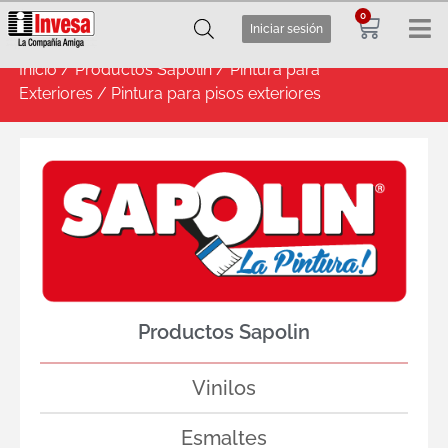
0
Iniciar sesión
Inicio
/
Productos Sapolin
/
Pintura para
Exteriores
/ Pintura para pisos exteriores
Productos Sapolin
Vinilos
Esmaltes