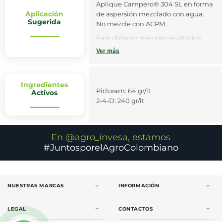
Aplique Campero® 304 SL en forma
Aplicacíón
de aspersión mezclado con agua.
Sugerida
No mezcle con ACPM.
Para obtener mejores resultados
utilice Campero® 304 SL cuando las
Ver más
malezas estén creciendo
vigorosamente, condiciones que se
presentan cuando se ha establecido
Ingredientes
el período de lluvias o cuando existe
Picloram: 64 gr/lt
Activos
suficiente humedad en el suelo.
2-4-D: 240 gr/lt
CONSULTE CON UN INGENIERO
AGRONOMO
En
@agro_invesa
, estamos
#JuntosporelAgroColombiano
NUESTRAS MARCAS
INFORMACIÓN
LEGAL
CONTACTOS
Sapolin
Nosotros
Fibratore
Certificaciones