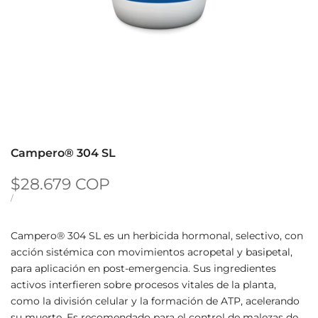
Campero® 304 SL
Precio de oferta
$28.679 COP
PRECIO UNITARIO
POR
/
Campero® 304 SL es un herbicida hormonal, selectivo, con
acción sistémica con movimientos acropetal y basipetal,
para aplicación en post-emergencia. Sus ingredientes
activos interfieren sobre procesos vitales de la planta,
como la división celular y la formación de ATP, acelerando
su muerte. Es recomendado para el control de malezas de