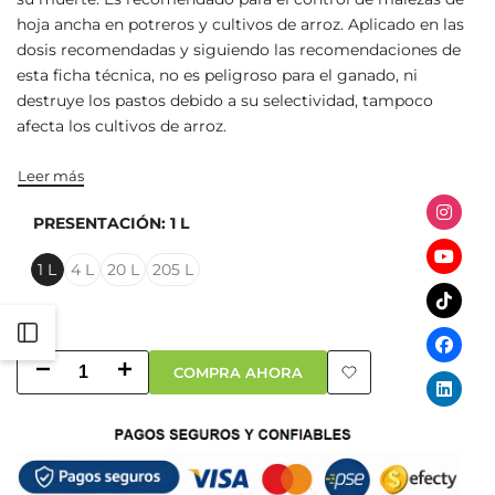
hoja ancha en potreros y cultivos de arroz. Aplicado en las
dosis recomendadas y siguiendo las recomendaciones de
esta ficha técnica, no es peligroso para el ganado, ni
destruye los pastos debido a su selectividad, tampoco
afecta los cultivos de arroz.
Leer más
PRESENTACIÓN:
1 L
1 L
4 L
20 L
205 L
Abrir
Abrir
Disminuir cantidad para Campero® 304 SL
Aumentar cantidad para Campero® 304 SL
COMPRA AHORA
barra
barra
Añadir a la lista de
lateral
lateral