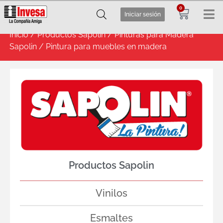
0
Iniciar sesión
Inicio
/
Productos Sapolin
/
Pinturas para Madera
Sapolin
/ Pintura para muebles en madera
Productos Sapolin
Vinilos
Esmaltes