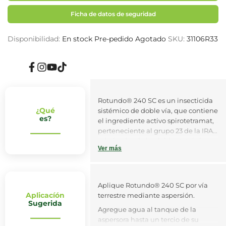
Ficha de datos de seguridad
Disponibilidad:
En stock
Pre-pedido
Agotado
SKU:
31106R33
Facebook
Instagram
YouTube
TikTok
Rotundo® 240 SC es un insecticida
¿Qué
sistémico de doble vía, que contiene
es?
el ingrediente activo spirotetramat,
perteneciente al grupo 23 de la IRAC
- derivados de los ácidos tetrónico y
Ver más
tetrámico, que actúa sobre el
crecimiento y desarrollo del insecto
mediante la inhibición de la
biosíntesis de lípidos en la acetil-
Aplique Rotundo® 240 SC por vía
CoA carboxilasa.
Aplicacíón
terrestre mediante aspersión.
Sugerida
Agregue agua al tanque de la
aspersora hasta un tercio de su