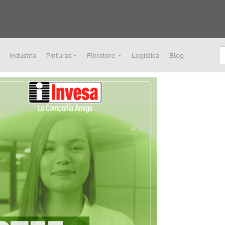
B
Industria
Pinturas
Fibratore
Logística
Blog