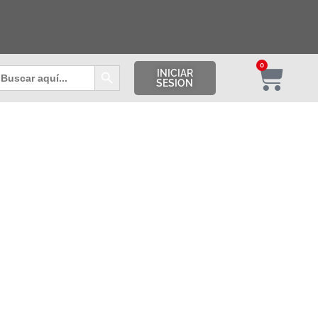
Botón de búsqueda
0
uscar:
INICIAR
SESION