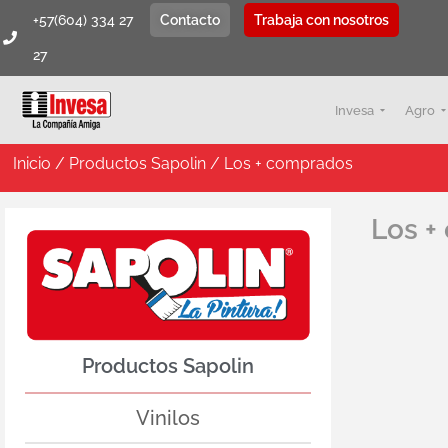
+57(604) 334 27
Contacto
Trabaja con nosotros
27
Invesa
Agro
Inicio
/
Productos Sapolin
/ Los + comprados
Los +
Productos Sapolin
Vinilos