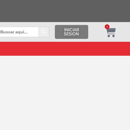
Botón de búsqueda
0
uscar:
INICIAR
SESION