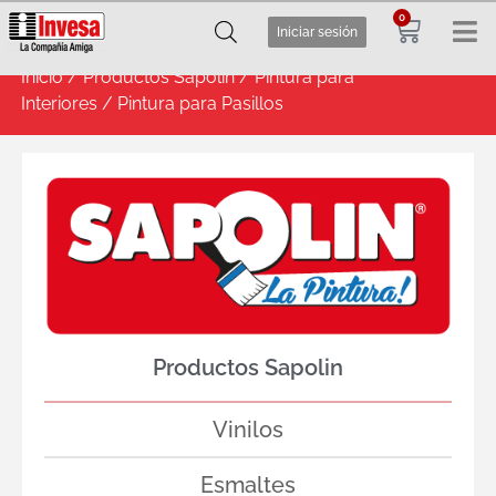
0
Iniciar sesión
Inicio
/
Productos Sapolin
/
Pintura para
Interiores
/ Pintura para Pasillos
Productos Sapolin
Vinilos
Esmaltes