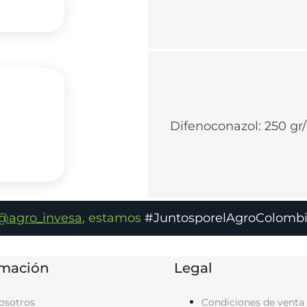
Difenoconazol: 250 gr/
@agro_invesa
, estamos
#JuntosporelAgroColomb
rmación
Legal
osotros
Condiciones de venta