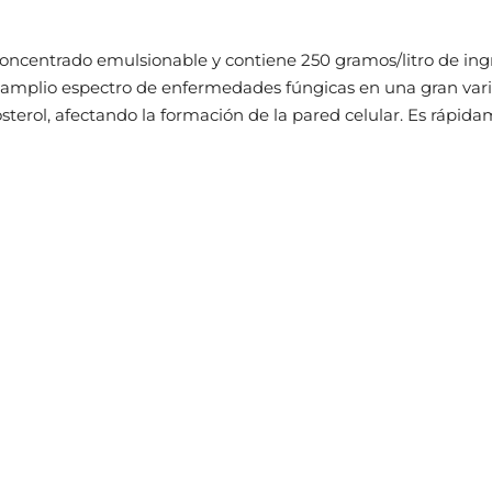
ncentrado emulsionable y contiene 250 gramos/litro de ingr
un amplio espectro de enfermedades fúngicas en una gran var
rgosterol, afectando la formación de la pared celular. Es ráp
 la lista de deseos