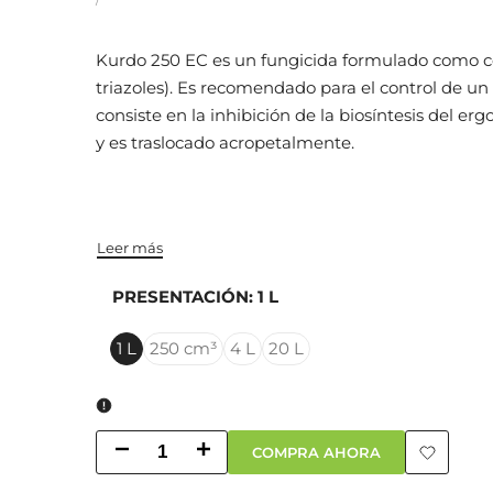
/
barra
Kurdo 250 EC es un fungicida formulado como co
lateral
triazoles). Es recomendado para el control de 
consiste en la inhibición de la biosíntesis del e
y es traslocado acropetalmente.
Leer más
PRESENTACIÓN:
1 L
1 L
250 cm³
4 L
20 L
Disminuir cantidad para Kurdo 250 EC
Aumentar cantidad para Kurdo 250 EC
COMPRA AHORA
Añadir a