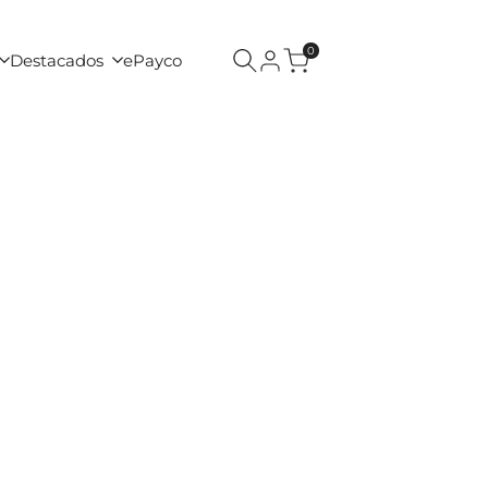
0
Destacados
ePayco