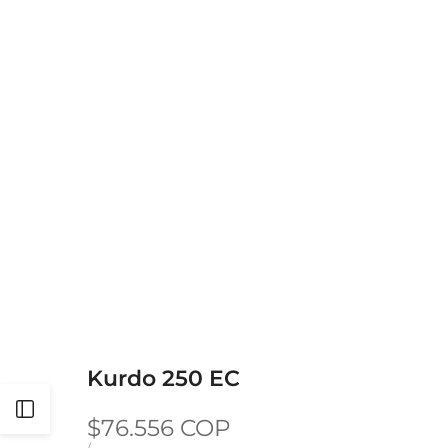
Kurdo 250 EC
Abrir
Precio de oferta
$76.556 COP
PRECIO UNITARIO
POR