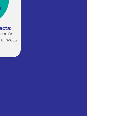
ecta:
icación
 e Invesa.