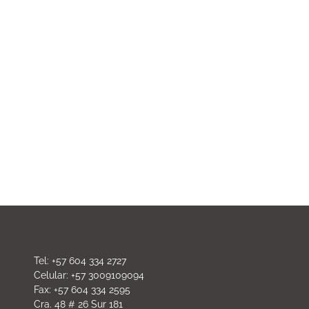
Tel: +57 604 334 2727
Celular: +57 3009109094
Fax: +57 604 334 2595
Cra. 48 # 26 Sur 181