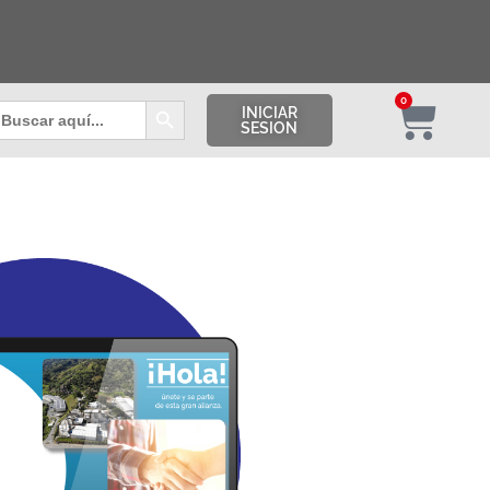
Botón de búsqueda
0
uscar:
INICIAR
SESION