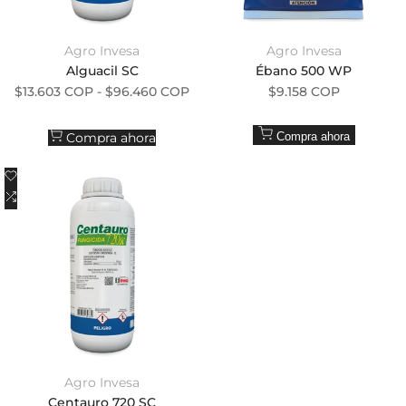
Agro Invesa
Agro Invesa
Proveedor:
Proveedor:
Alguacil SC
Ébano 500 WP
Precio de oferta
Precio de oferta
$13.603 COP
-
$96.460 COP
$9.158 COP
Compra ahora
Compra ahora
Añadir a la lista de deseos
Añadir a comparar
Agro Invesa
Proveedor:
Centauro 720 SC