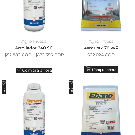
Agro Invesa
Agro Invesa
Proveedor:
Proveedor:
Arrollador 240 SC
Kemurak 70 WP
Precio de oferta
Precio de oferta
$52.882 COP
-
$182.556 COP
$22.024 COP
Compra ahora
Compra ahora
Añadir a la lista de deseos
Añadir a la lista de deseos
Añadir a comparar
Añadir a comparar