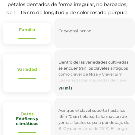
pétalos dentados de forma irregular, no barbados,
de 1 – 1.5 cm de longitud y de color rosado-púrpura.
Familia
Caryophyllaceae
Dentro de las variedades cultivadas
se encuentran los claveles antiguos
Variedad
como clavel de Niza y Clavel Sim.
Las variedades mejoradas de clavel
miniatura y clavel estándar de
Ver más
formas uniflor o multiflor, de tallos
largos y flores de colores variados.
Aunque el clavel soporta hasta los
Datos
-3/-4 ºC sin helarse, la formación de
Edáficos y
yemas florales se para por debajo de
climáticos
8 ºC y por encima de 25 ºC. El rango
óptimo de humedad relativa oscila