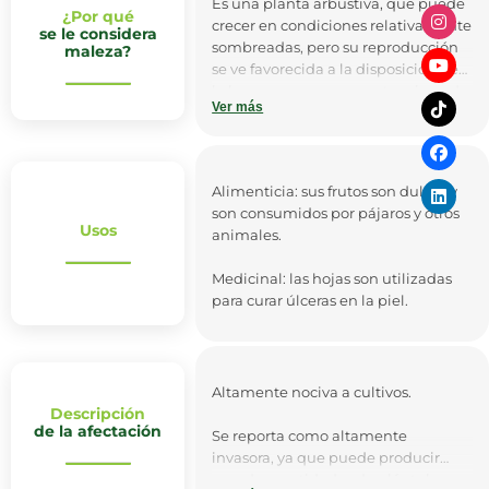
Es una planta arbustiva, que puede
¿Por qué
crecer en condiciones relativamente
se le considera
sombreadas, pero su reproducción
maleza?
se ve favorecida a la disposición de
la luz y su mayor competencia se da
Ver más
por la profundidad de la raíz, que le
permite obtener los nutrientes del
suelo.
Alimenticia: sus frutos son dulces y
son consumidos por pájaros y otros
Usos
animales.
Medicinal: las hojas son utilizadas
para curar úlceras en la piel.
Altamente nociva a cultivos.
Descripción
de la afectación
Se reporta como altamente
invasora, ya que puede producir
grandes cantidades de plántulas