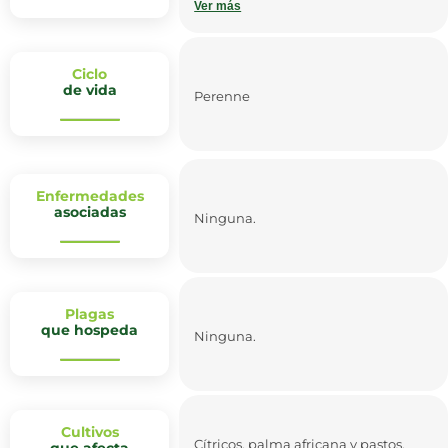
Ver más
con una baja mortalidad y por su
alta producción de semillas. Es una
planta indicadora de suelos ácidos.
Ciclo
de vida
No es tóxica
Perenne
Enfermedades
asociadas
Ninguna.
Plagas
que hospeda
Ninguna.
Cultivos
Cítricos, palma africana y pastos.
que afecta