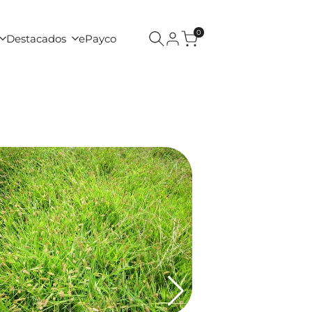
0
Destacados
ePayco