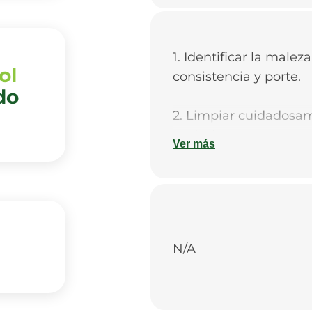
1. Identificar la maleza
ol
consistencia y porte.
do
2. Limpiar cuidadosa
agrícolas.
Ver más
3. Se recomienda rea
con herramientas com
4. Del mismo modo, r
N/A
de las labores cultural
5. Uso de herbicidas 
bombas estacionarias 