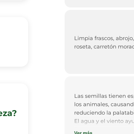
Limpia frascos, abrojo, 
roseta, carretón morado
Las semillas tienen esp
los animales, causand
eza?
reduciendo la palatabi
El agua y el viento a
flotar en el agua y dis
Ver más