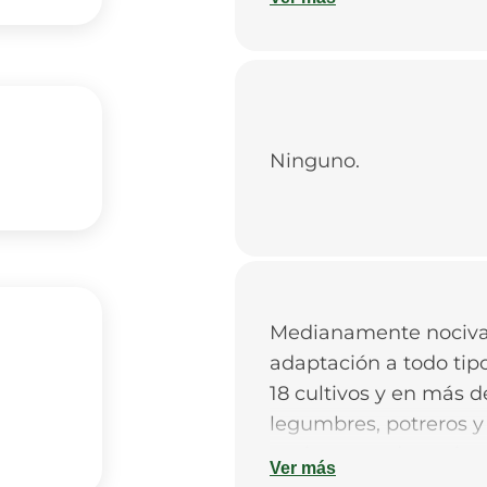
Ninguno.
Medianamente nociva:
adaptación a todo tip
18 cultivos y en más d
legumbres, potreros y
espigas y cada espiga
Ver más
No es tóxica.