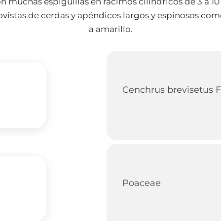
n muchas espiguillas en racimos cilíndricos de 3 a 10
ovistas de cerdas y apéndices largos y espinosos como
a amarillo.
Cenchrus brevisetus F
Poaceae