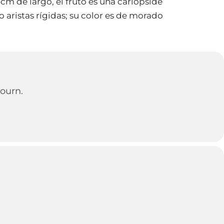
 cm de largo, el fruto es una cariópside
 aristas rígidas; su color es de morado
ourn.