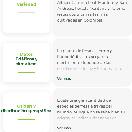
Albión, Camino Real, Monterrey, San
Variedad
Andreas, Portola, Ventana y Palomar
(estas dos últimas, las más
cultivadas en Colombia).
La planta de fresa es termo y
Datos
fotoperiódica, o sea que su
Edáficos y
crecimiento depende de las
climáticos
condiciones de luz y temperatura.
Se desarrolla en alturas desde 0 a los
Ver más
3,000 msnm. Necesita de una
temperatura óptima en el día entre
18 y 25 °C, y en la noche entre 8 y
13°C.
Existe una gran cantidad de
Origen y
especies de fresa a través del
Prefiere suelos sueltos, franco-
distribución geográfica
mundo. Aunque no se sabe bien su
arcillosos o franco-arenosos con pH
origen, se indican dos zonas de
entre 5.5 y 6.5, con buen drenaje
procedencia: una en Europa,
para evitar los encharcamientos y
Ver más
específicamente de los Alpes