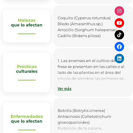
posibles problemas de pudriciones
Europeos, y otra en Sur América en
en las raíces, ricos en materia
Chile.
orgánica.
Coquito (Cyperus rotundus)
Malezas
Bledo (Amaranthus sp.)
que lo afectan
Arrocillo (Sorghum halepense)
Cadillo (Bidens pilosa)
1. Las arvenses en el cultivo de la
Prácticas
fresa se presentan en las calles o al
culturales
lado de las plantas en el área del
círculo de siembra; las primeras se
pueden eliminar con herramienta o
Ver más
de forma manual y las segundas se
deben quitar manualmente para
evitar hacer daño a la planta.
Botritis (Botrytis cinerea)
2. Realizar podas, eliminar las hojas
Enfermedades
Antracnosis (Colletotrichum
adultas que no son funcionales,
que lo afectan
gloeosporioides)
denominadas hojas parásitas y
Pudrición de la corona
todos los restos de inflorescencias,