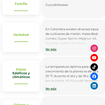
Familia
Cucurbitaceae
En Colombia existen diversos tipos
de cultivares de melón: Hales Best
Variedad
Jumbo, Super Sprint, Mágnun 45,
Durango, Edisto, Excelsior,
Ovantion, Early-Dew, Dorado,
Ver más
Dessert F, Voyage F, Gold King, Galia
F, Honey Dew.
La temperatura óptima para el
Datos
crecimiento de la planta es de 28 a
Edáficos y
30 ºC durante el día y de 18 a 22 ºC
climáticos
por la noche. Al inicio del desarrollo
de la planta la humedad relativa
Ver más
debe ser del 65-75%, en floración del
60-70% y en fructificación del 55-
65%.
Origen y