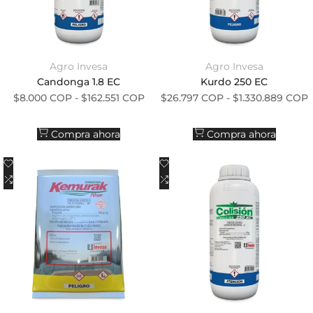
Agro Invesa
Agro Invesa
Proveedor:
Proveedor:
Candonga 1.8 EC
Kurdo 250 EC
Precio de oferta
Precio de oferta
$8.000 COP
-
$162.551 COP
$26.797 COP
-
$1.330.889 COP
Compra ahora
Compra ahora
Añadir a la lista de deseos
Añadir a la lista de deseos
Añadir a comparar
Añadir a comparar