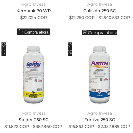
Agro Invesa
Agro Invesa
Proveedor:
Proveedor:
Kemurak 70 WP
Colisión 250 SC
Precio de oferta
Precio de oferta
$22.024 COP
$12.250 COP
-
$1.540.533 COP
Compra ahora
Compra ahora
Añadir a la lista de deseos
Añadir a la lista de deseos
Añadir a comparar
Añadir a comparar
Agro Invesa
Agro Invesa
Proveedor:
Proveedor:
Spider 250 SC
Furtivo 250 SC
Precio de oferta
Precio de oferta
$11.872 COP
-
$387.960 COP
$15.853 COP
-
$2.337.889 COP