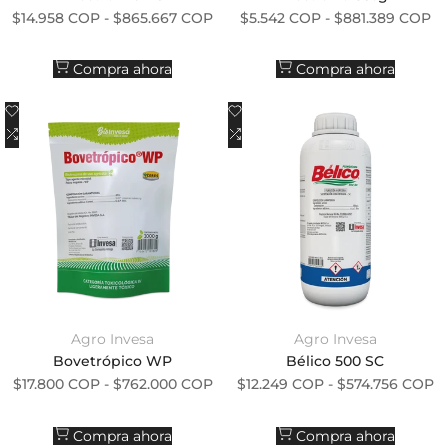
Precio de oferta
Precio de oferta
$14.958 COP
-
$865.667 COP
$5.542 COP
-
$881.389 COP
Compra ahora
Compra ahora
Añadir a la lista de deseos
Añadir a la lista de deseos
Añadir a comparar
Añadir a comparar
Agro Invesa
Agro Invesa
Proveedor:
Proveedor:
Bovetrópico WP
Bélico 500 SC
Precio de oferta
Precio de oferta
$17.800 COP
-
$762.000 COP
$12.249 COP
-
$574.756 COP
Compra ahora
Compra ahora