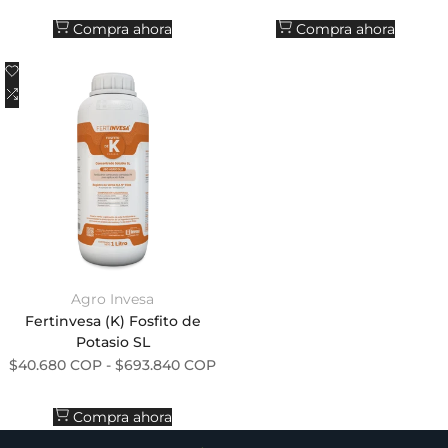
Compra ahora
Compra ahora
Añadir a la lista de deseos
Añadir a comparar
Agro Invesa
Proveedor:
Fertinvesa (K) Fosfito de
Potasio SL
Precio de oferta
$40.680 COP
-
$693.840 COP
Compra ahora