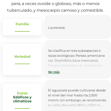
pera, a veces ovoide o globoso, más o menos
tuberculado, y mesocarpio carnoso y comestible.
Familia
Lauraceae
Se clasifica en tres subespecies o
razas ecológicas: Persea americana
Variedad
var. Drymifolia (raza mexicana),
Persea americana var. Americana
(raza antillana) y Persea americana
Ver más
var. Guatemalensis (raza
guatemalteca).
El aguacate puede cultivarse desde
Datos
el nivel del mar hasta los 2.500
Edáficos y
msnm; sin embargo, se recomienda
climáticos
en altitudes entre 800 y 2.500 m,
para evitar problemas por