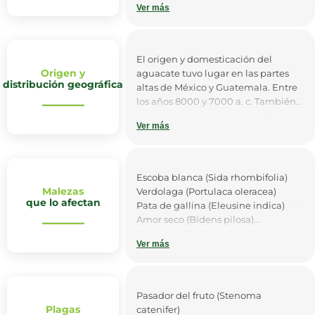
Ver más
enfermedades, principalmente de
las raíces. Así mismo, tiene un buen
desarrollo a una temperatura de 5 a
17°C y requiere de un régimen de
El origen y domesticación del
precipitación que no supere los
Origen y
aguacate tuvo lugar en las partes
1.500 mm/año.
distribución geográfica
altas de México y Guatemala. Entre
los años 8000 y 7000 a. c. También
hay evidencias de que se cultivó en
Ver más
México en el 1500 a. c. Después de la
llegada de los españoles y de la
conquista de América, la especie se
diseminó a otros lugares del
Escoba blanca (Sida rhombifolia)
mundo.
Malezas
Verdolaga (Portulaca oleracea)
que lo afectan
Pata de gallina (Eleusine indica)
Amor seco (Bidens pilosa)
Tripa de pollo (Chamaesyce hirta)
Ver más
Verbena negra (Starchytarpeta
cayennensis)
Gordolobo (Gnaphalium spp)
Cerraja (Galinsoga ciliata)
Pasador del fruto (Stenoma
Emilia (Emilia sonchifolia)
Plagas
catenifer)