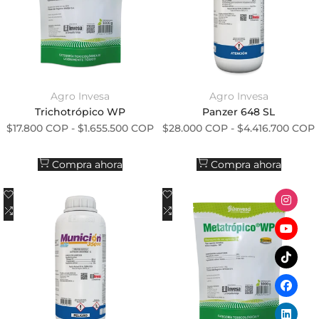
Agro Invesa
Agro Invesa
Proveedor:
Proveedor:
Trichotrópico WP
Panzer 648 SL
Precio de oferta
Precio de oferta
$17.800 COP
-
$1.655.500 COP
$28.000 COP
-
$4.416.700 COP
Compra ahora
Compra ahora
Añadir a la lista de deseos
Añadir a la lista de deseos
Añadir a comparar
Añadir a comparar