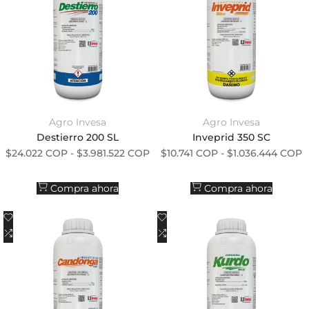
Agro Invesa
Agro Invesa
Proveedor:
Proveedor:
Destierro 200 SL
Inveprid 350 SC
Precio de oferta
Precio de oferta
$24.022 COP
-
$3.981.522 COP
$10.741 COP
-
$1.036.444 COP
Compra ahora
Compra ahora
Añadir a la lista de deseos
Añadir a la lista de deseos
Añadir a comparar
Añadir a comparar