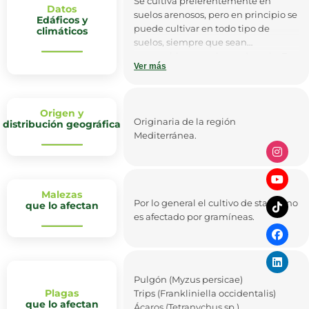
Se cultiva preferentemente en
Datos
suelos arenosos, pero en principio se
Edáficos y
puede cultivar en todo tipo de
climáticos
suelos, siempre que sean
permeables y con buen drenaje. Es
Ver más
una especie que se desarrolla muy
bien en los suelos salinos. El pH
adecuado para un buen desarrollo
del cultivo se cifra en 6.5.
Origen y
Originaria de la región
distribución geográfica
Mediterránea.
La temperatura óptima de
crecimiento y floración durante el
día es de 22 a 27ºC y de 12 a 16ºC por
la noche. El hábitat de desarrollo se
Malezas
ve más en zonas frías.
Por lo general el cultivo de statice no
que lo afectan
es afectado por gramíneas.
Pulgón (Myzus persicae)
Plagas
Trips (Frankliniella occidentalis)
que lo afectan
Ácaros (Tetranychus sp.)