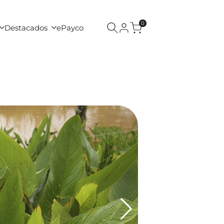
0
Destacados
ePayco