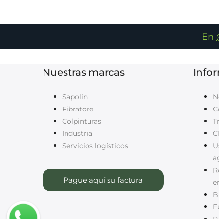
En
Nuestras marcas
Info
Sapolin
N
Fibratore
C
Colpinturas
T
Industria
C
Servicios logísticos
U
a
Re
Pague aquí su factura
e
B
F