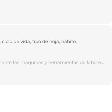
, ciclo de vida, tipo de hoja, hábito,
mente las máquinas y herramientas de labores
lizar la eliminación de malezas manualmente
o el azadón o machete.
ealizar control químico como complemento
es, para la erradicación de las malezas.