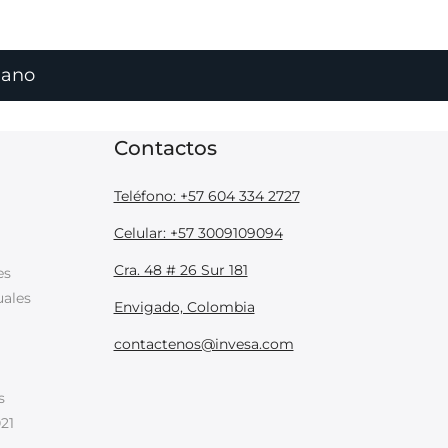
aplicados con equipos de bomba de espalda,
iano
y tanques móviles. Normalmente, se utilizan
ros de capacidad, con boquillas abanico o
y 8003.
Contactos
Teléfono: +57 604 334 2727
Celular: +57 3009109094
Cra. 48 # 26 Sur 181
es
uales
Envigado, Colombia
contactenos@invesa.com
s
21