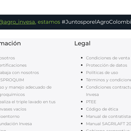
5. Uso de herbicidas 
@agro_invesa
, estamos
#JuntosporelAgroColomb
bombas estacionarias 
bombas de 16 a 20 lit
cortina de 8001, 8002 
rmación
Legal
osotros
Condiciones de venta
ertificaciones
Protección de datos
rabaja con nosotros
Políticas de uso
ISPROQUIM
Términos y condicion
so y manejo adecuado de
Condiciones contract
groquímicos
Invesa
aliza el triple lavado en tus
PTEE
nvases vacíos
Código de ética
ioentorno
Manual de contratista
undación Invesa
Manual SAGRILAFT 20