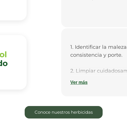
1. Identificar la maleza
ol
consistencia y porte.
do
2. Limpiar cuidadosa
agrícolas.
Ver más
3. Se recomienda rea
con herramientas com
Conoce nuestros herbicidas
4. Del mismo modo, r
de las labores cultural