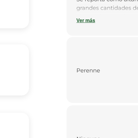
grandes cantidades de
alta producción de sem
Ver más
ácidos.
No es tóxica.
Perenne