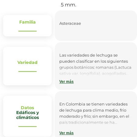
5 mm.
Familia
Asteraceae
Las variedades de lechuga se
pueden clasificar en los siguientes
Variedad
grupos botánicos: romanas (Lactuca
sativa var. longifolia), acogolladas
(Lactuca sativa var. capitata), de
Ver más
hojas sueltas (Lactuca sativa var.
inybacea) y lechuga espárrago
(Lactuca sativa var. augustana).
En Colombia se tienen variedades
Datos
de lechuga para clima medio, frío
Edáficos y
moderado y frío; sin embargo, en el
climáticos
país tradicionalmente se ha
sembrado en zonas elevadas, con
Ver más
climas templados y húmedos, en los