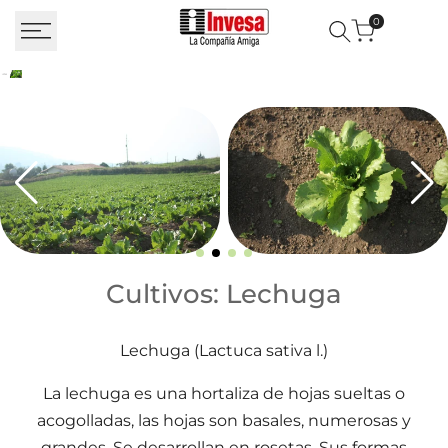
Saltar al contenido
0
Cultivos: Lechuga
Cultivos: Lechuga
Lechuga (Lactuca sativa l.)
La lechuga es una hortaliza de hojas sueltas o
acogolladas, las hojas son basales, numerosas y
grandes. Se desarrollan en rosetas. Sus formas