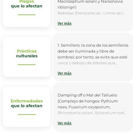
Plagas
Macrosiphum solani y Narsonovia
que lo afectan
ribisnigri)
Babosas (Deroceras sp., Limax sp.)
Trozador (Agrotis ipsilon)
Ver más
Cogollero (Spodoptera frugiperda)
Chizas (Ancognata scarabaeoides, A.
ustulata, Phyllophaga obsoleta y
Plectrus sp.)
1. Semillero: la zona de los semilleros
Trips (Frankliniella occidentalis)
Prácticas
debe ser iluminada y libre de
Minadores (Liriomyza trifolii y
culturales
sombras; por tanto, se evita que esté
Liriomyza huidobrensis)
cerca o debajo de árboles que
Mosca blanca (Trialeurodes
impidan la entrada de la luz y que
vaporariorum)
Ver más
ocasionen daños por descargas
Nematodos (Meloidogyne hapla y
fuertes de agua. Para la producción
Meloidogyne incognita)
de plántulas de lechuga se
recomiendan bandejas de 128 a 294
Damping off o Mal del Talluelo
celdas, con volúmenes de sustrato
Enfermedades
(Complejo de hongos: Pythium
de 3 a 8 cm3.
que lo afectan
nees, Fusarium oxysporum,
Rhizoctonia solani, Sclarotium tode)
2. Selección del lote: la topografía
Antracnosis (Microdochium
más recomendada para la siembra
Ver más
panattoniana)
de estas especies es la plana o la
Alternaria (Alternaria nees)