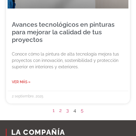
Avances tecnológicos en pinturas
para mejorar la calidad de tus
proyectos
Conoce cómo la pintura de alta tecnología mejora tus
proyectos con innovación, sostenibilidad y protección
superior en interiores y exteriores.
VER MÁS »
2 septiembre, 2025
1
2
3
4
5
LA COMPAÑÍA