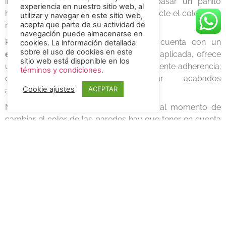
impureza o suciedad con tan solo pasar un pañito
experiencia en nuestro sitio web, al
húmedo por la superficie, sin que se afecte el color o se
utilizar y navegar en este sitio web,
acepta que parte de su actividad de
retire la pintura.
navegación puede almacenarse en
Por si fuese poco, la pintura tipo 1 cuenta con un
cookies. La información detallada
sobre el uso de cookies en este
excelente tiempo de duración
tras ser aplicada, ofrece
sitio web está disponible en los
un tiempo de secado rápido y una excelente adherencia;
términos y condiciones.
características ideales para ejecutar acabados
Cookie ajustes
ACEPTAR
arquitectónicos.
No obstante, es importante saber que al momento de
cambiar el color de las paredes hay que tener en cuenta
el color anterior y compararlo con el nuevo, ya que si se
quiere cambiar de una tonalidad más oscura a una más
clara implica un poco más de capas de aplicación.
Por último, con respecto a este punto, es recomendable
hacer pequeñas pruebas sobre la superficie antes de dar
inicio al trabajo.
Cuñete de pintura tipo 1