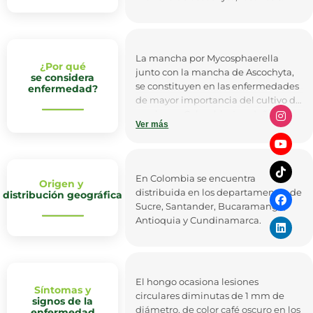
La mancha por Mycosphaerella
¿Por qué
junto con la mancha de Ascochyta,
se considera
se constituyen en las enfermedades
enfermedad?
de mayor importancia del cultivo de
arvejas en Colombia. Los daños por
Ver más
Mycosphaerella son de gran
magnitud en todos los estados de
desarrollo del cultivo y pueden
llegar a reducir los rendimientos en
En Colombia se encuentra
Origen y
casi un 30%. Los daños por
distribuida en los departamentos de
distribución geográfica
Mycosphaerella pinodes son más
Sucre, Santander, Bucaramanga,
prevalentes en las hojas jóvenes y
Antioquia y Cundinamarca.
en las vainas del tercio superior de
la planta.
El hongo ocasiona lesiones
Síntomas y
circulares diminutas de 1 mm de
signos de la
diámetro, de color café oscuro en los
enfermedad