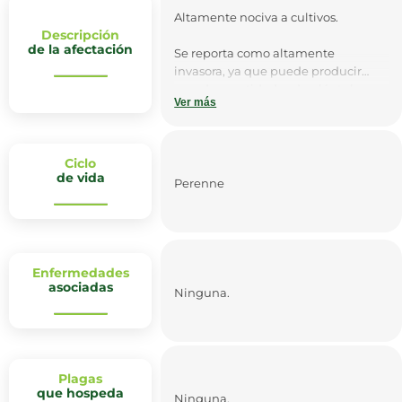
Altamente nociva a cultivos.
Descripción
de la afectación
Se reporta como altamente
invasora, ya que puede producir
grandes cantidades de plántulas
Ver más
con una baja mortalidad y por su
alta producción de semillas. Es una
planta indicadora de suelos ácidos.
Ciclo
de vida
No es tóxica.
Perenne
Enfermedades
asociadas
Ninguna.
Plagas
que hospeda
Ninguna.