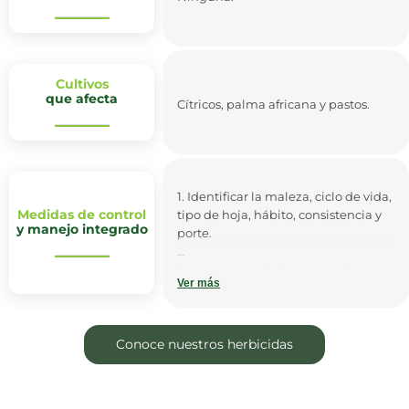
Cultivos
que afecta
Cítricos, palma africana y pastos.
1. Identificar la maleza, ciclo de vida,
Medidas de control
tipo de hoja, hábito, consistencia y
y manejo integrado
porte.
2. Limpiar cuidadosamente las
Ver más
máquinas y herramientas de
labores agrícolas.
3. Se recomienda realizar la
Conoce nuestros herbicidas
eliminación de malezas
manualmente con herramientas
como el azadón o machete.