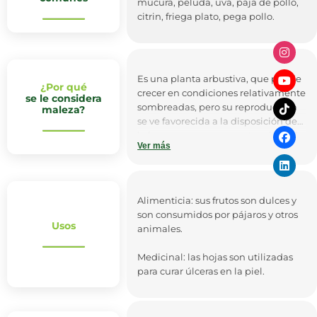
múcura, peluda, uva, paja de pollo,
citrin, friega plato, pega pollo.
Es una planta arbustiva, que puede
¿Por qué
crecer en condiciones relativamente
se le considera
sombreadas, pero su reproducción
maleza?
se ve favorecida a la disposición de
la luz y su mayor competencia se da
Ver más
por la profundidad de la raíz, que le
permite obtener los nutrientes del
suelo.
Alimenticia: sus frutos son dulces y
son consumidos por pájaros y otros
Usos
animales.
Medicinal: las hojas son utilizadas
para curar úlceras en la piel.