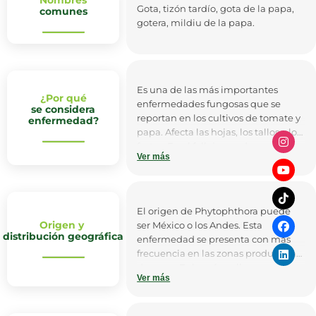
Gota, tizón tardío, gota de la papa,
comunes
gotera, mildiu de la papa.
Es una de las más importantes
¿Por qué
enfermedades fungosas que se
se considera
reportan en los cultivos de tomate y
enfermedad?
papa. Afecta las hojas, los tallos y los
frutos. En el follaje puede aparecer
Ver más
en cualquier fase del desarrollo del
cultivo, manifestándose las lesiones
inicialmente en forma de pequeñas
manchas negras, que crecen con
El origen de Phytophthora puede
rapidez. Este hongo presenta una
Origen y
ser México o los Andes. Esta
rápida dispersión, de manera que si
distribución geográfica
enfermedad se presenta con más
no se controla a tiempo, las pérdidas
frecuencia en las zonas productoras
pueden llegar a ser cuantiosas.
de papa. Es la más peligrosa y
Ver más
destructiva para este cultivo ya que,
En Colombia es una de las
al presentarse condiciones
enfermedades más importantes en
favorables para su desarrollo, puede
el cultivo de la papa, debido a las