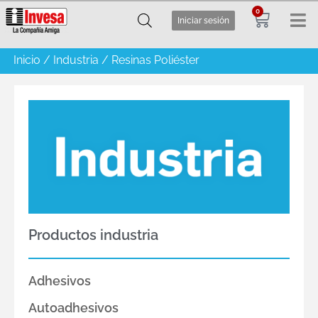
0
Iniciar sesión
Inicio
/
Industria
/ Resinas Poliéster
Productos industria
Adhesivos
Autoadhesivos