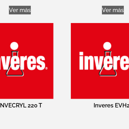
Ver más
Ver más
INVECRYL 220 T
Inveres EVH