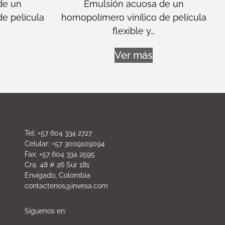
de un
Emulsión acuosa de un
de película
homopolímero vinílico de película
flexible y…
Ver más
Tel: +57 604 334 2727
Celular: +57 3009109094
Fax: +57 604 334 2595
Cra. 48 # 26 Sur 181
Envigado, Colombia
contactenos@invesa.com
Síguenos en: