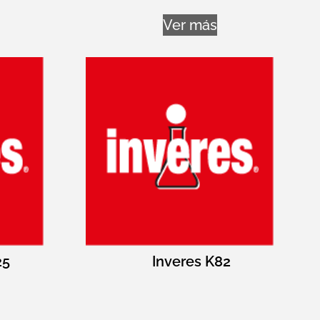
Ver más
25
Inveres K82