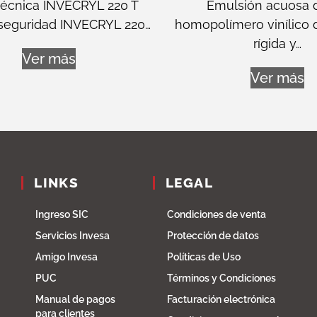
técnica INVECRYL 220 T
Emulsión acuosa 
 seguridad INVECRYL 220…
homopolímero vinílico 
rígida y…
Ver más
Ver más
LINKS
LEGAL
Ingreso SIC
Condiciones de venta
Servicios Invesa
Protección de datos
Amigo Invesa
Políticas de Uso
PUC
Términos y Condiciones
Manual de pagos
Facturación electrónica
para clientes