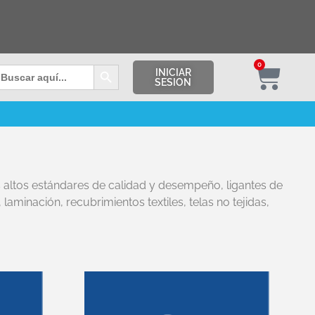
Botón de búsqueda
0
uscar:
INICIAR
SESION
 altos estándares de calidad y desempeño, ligantes de
minación, recubrimientos textiles, telas no tejidas,