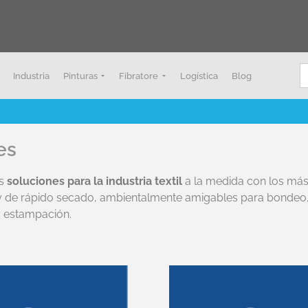
B
Industria
Pinturas
Fibratore
Logística
Blog
es
os
soluciones para la industria textil
a la medida con los más
y de rápido secado, ambientalmente amigables para bondeo, la
y estampación.