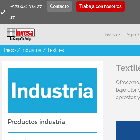
+57(604) 334 27
Contacto
Trabaja con nosotros
27
Invesa
Agro
Inicio
/
Industria
/ Textiles
Textil
Ofrecem
bajo olor 
aprestos 
Productos industria