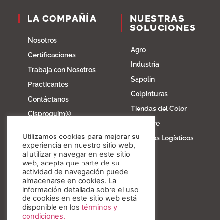
LA COMPAÑÍA
NUESTRAS
SOLUCIONES
Nosotros
Agro
Certificaciones
Industria
Trabaja con Nosotros
Sapolin
Practicantes
Colpinturas
Contáctanos
Tiendas del Color
Cisproquim®
Fibratore
Bioentorno
Utilizamos cookies para mejorar su
Servicios Logísticos
Blog
experiencia en nuestro sitio web,
al utilizar y navegar en este sitio
Fundación Invesa
web, acepta que parte de su
actividad de navegación puede
Nuestros valores
almacenarse en cookies. La
información detallada sobre el uso
de cookies en este sitio web está
disponible en los
términos y
condiciones.