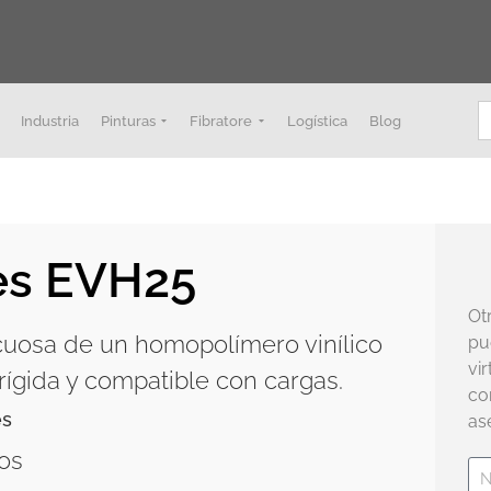
B
Industria
Pinturas
Fibratore
Logística
Blog
es EVH25
Ot
uosa de un homopolímero vinílico
pu
vi
 rígida y compatible con cargas.
co
es
as
os