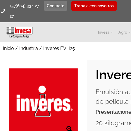
+57(604) 334 27
Contacto
Trabaja con nosotros
27
Invesa
Agro
Inicio
/
Industria
/ Inveres EVH25
Inver
Emulsión ac
de película
Presentacion
20 kilogram