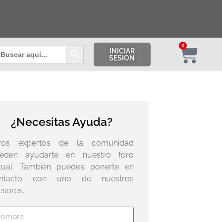
Botón de búsqueda
0
uscar:
INICIAR
SESION
¿Necesitas Ayuda?
ros expertos de la comunidad
eden ayudarte en nuestro foro
rtual. También puedes ponerte en
ntacto con uno de nuestros
esores.