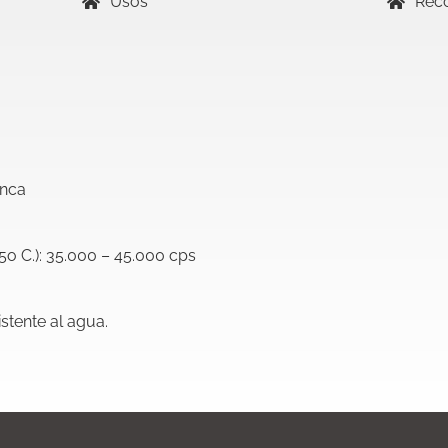
Usos
Rec
anca
5o C.): 35.000 – 45.000 cps
stente al agua.