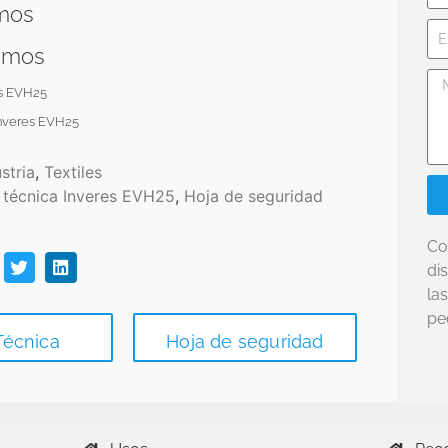
amos
ramos
es EVH25
Inveres EVH25
stria
,
Textiles
 técnica Inveres EVH25
,
Hoja de seguridad
Co
di
la
pe
Técnica
Hoja de seguridad