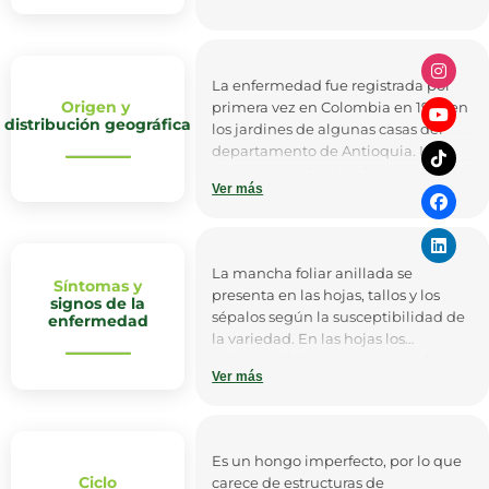
La enfermedad fue registrada por
Origen y
primera vez en Colombia en 1927 en
distribución geográfica
los jardines de algunas casas del
departamento de Antioquia. Las
primeras epidemias de mancha
Ver más
foliar anillas se presentaron en 1972
y 1973, y llevaron incluso al instituto
Colombiano Agropecuario a tomar
medidas cuarentenarias en algunos
La mancha foliar anillada se
cultivos, con la prohibición de
Síntomas y
presenta en las hojas, tallos y los
signos de la
exportar claveles hasta tanto la
sépalos según la susceptibilidad de
enfermedad
enfermedad no se erradicara.
la variedad. En las hojas los
Esta enfermedad se encuentra
primeros síntomas corresponden a
reportada en países como España,
Ver más
puntos cloróticos de apariencia
Italia, Venezuela, Chile, Colombia y
aceitosa y redondeada, luego las
Estados Unidos.
manchas aumentan de tamaño
presentándo un borde rojizo,
Es un hongo imperfecto, por lo que
menores a 1 mm de diámetro, que
Ciclo
carece de estructuras de