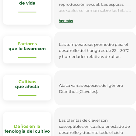
son difíciles de evidenciar a trasluz.
de vida
reproducción sexual. Las esporas
En algunos casos las manchas
asexuales se forman sobre las hifas o
presentan un halo violáceo
en su interior y se encuentran
alrededor de la lesión, observándose
Ver más
expuestas libremente a la
tanto en el haz como en el envés.
atmósfera. Las esporas que se
desprenden del micelio septado
para desarrollarse sobre restos
Factores
Las temperaturas promedio para el
vegetales y plantas hospederas.
que lo favorecen
desarrollo del hongo es de 22 – 30ºC
Las esporas que germinan penetran
y humedades relativas de altas.
los tejidos susceptibles
directamente o a través de heridas,
produciendo en poco tiempo
nuevas conidias que luego son
Cultivos
diseminadas por el viento. El
Ataca varias especies del género
que afecta
crecimiento del micelio y la
Dianthus (Claveles).
producción de conidias son
favorecidos por el ambiente, la alta
humedad relativa provoca la
condensación del agua en el follaje,
lo que permite una rápida
Las plantas de clavel son
germinación de las esporas y
Daños en la
susceptibles en cualquier estado de
fenología del cultivo
penetración del tubo germinativo
desarrollo y durante todo el ciclo