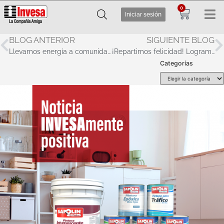
0
Iniciar sesión
BLOG ANTERIOR
SIGUIENTE BLOG
Llevamos energía a comunidades de difícil acceso con más de 500 postes en PRFV
¡Repartimos felicidad! Logramos brindar más de 400 regalos en nombre de Invesa
Categorías