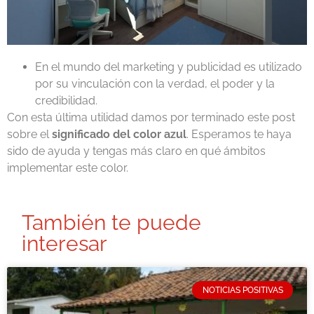
En el mundo del marketing y publicidad es utilizado
por su vinculación con la verdad, el poder y la
credibilidad.
Con esta última utilidad damos por terminado este post
sobre el
significado del color azul
. Esperamos te haya
sido de ayuda y tengas más claro en qué ámbitos
implementar este color.
También te puede
interesar
NOTICIAS POSITIVAS