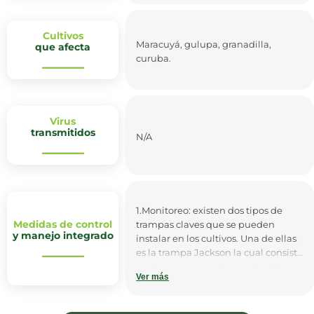
Cultivos
Maracuyá, gulupa, granadilla,
que afecta
curuba.
Virus
transmitidos
N/A
1.Monitoreo: existen dos tipos de
Medidas de control
trampas claves que se pueden
y manejo integrado
instalar en los cultivos. Una de ellas
es la trampa Jackson la cual consiste
en disponer un gel o un algodón
Ver más
con una feromona atrayente
(Trimedlure) para la atracción de
machos. La otra es la trampa