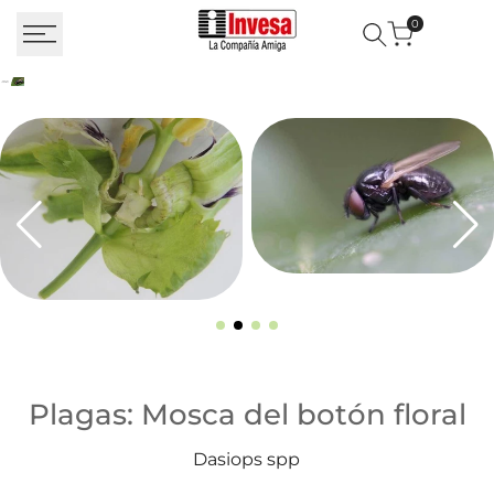
Saltar al contenido
0
Plagas: Mosca del botón floral
Plagas: Mosca del botón floral
Dasiops spp