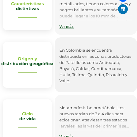
Características
metalizados; tienen colores azules y
distintivas
negros brillantes y su tamaño
puede llegar a los 10 mm de
longitud. Las hembras depositan los
Ver más
huevos dentro del botón floral; éstos
son muy pequeños (1-2 mm). Luego
emergen las larvas, salen de la flor y
pupan en el suelo; el ciclo varía
En Colombia se encuentra
según la temperatura, pero puede
distribuida en las zonas productoras
Origen y
durar alrededor de 22.8 días.
de Passifloras como Antioquia,
distribución geográfica
Boyacá, Caldas, Cundinamarca,
Huila, Tolima, Quindío, Risaralda y
Valle.
Metamorfosis holometábola. Los
Ciclo
huevos tardan de 3 a 4 días para
de vida
eclosionar. Atraviesan tres estados
larvales; las larvas del primer (I) se
desarrollan de 3 a 4 días, pasan a al
Ver más