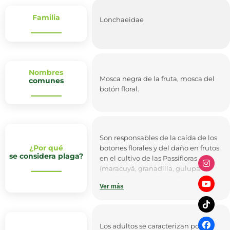
Familia
Lonchaeidae
Nombres
Mosca negra de la fruta, mosca del
comunes
botón floral.
Son responsables de la caída de los
¿Por qué
botones florales y del daño en frutos
se considera plaga?
en el cultivo de las Passifloras
(maracuyá, granadilla, gulupa,
curuba), causando pérdidas
Ver más
económicas a los cultivadores. Esta
plaga puede causar pérdidas en la
floración que pueden variar entre
un 40 y 80% .
Los adultos se caracterizan por ser