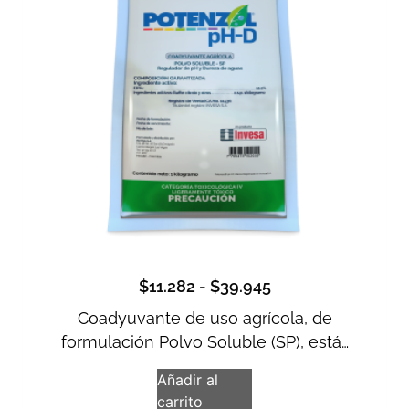
$
11.282
-
$
39.945
Coadyuvante de uso agrícola, de
formulación Polvo Soluble (SP), está…
Añadir al
carrito