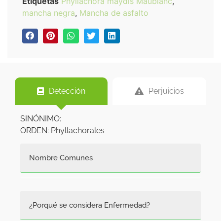
Etiquetas
Phyllachora maydis Maublanc
,
mancha negra
,
Mancha de asfalto
Detección
Perjuicios
SINÓNIMO:
ORDEN: Phyllachorales
Nombre Comunes
Mancha de asfalto, mancha negra.
¿Porqué se considera Enfermedad?