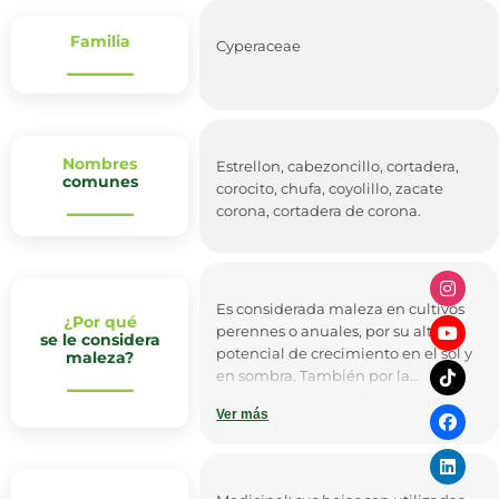
Familia
Cyperaceae
Nombres
Estrellon, cabezoncillo, cortadera,
comunes
corocito, chufa, coyolillo, zacate
corona, cortadera de corona.
Es considerada maleza en cultivos
¿Por qué
perennes o anuales, por su alto
se le considera
potencial de crecimiento en el sol y
maleza?
en sombra. También por la
característica de sus hojas, que son
Ver más
aserradas y ásperas, causan heridas
al ganado y a la piel de los
humanos.