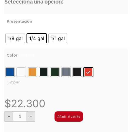
Selecciona una opción:
Presentación
: 1/4 gal
1/8 gal
1/4 gal
1/1 gal
Color
: Rojo 004
Limpiar
$
22.300
-
+
Añadir al carrito