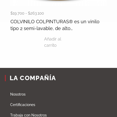
$
19.700
-
$
263.100
COLVINILO COLPINTURAS® es un vinilo
tipo 2 semi-lavable, de alto…
Añadir al
carrito
LA COMPAÑÍA
Nosotros
Certificaciones
Trabaja con Nosotros