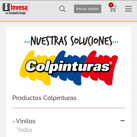
0
Iniciar sesión
Inicio
/
Colpinturas
/ Maderas
Productos Colpinturas
- Vinilos
Todos