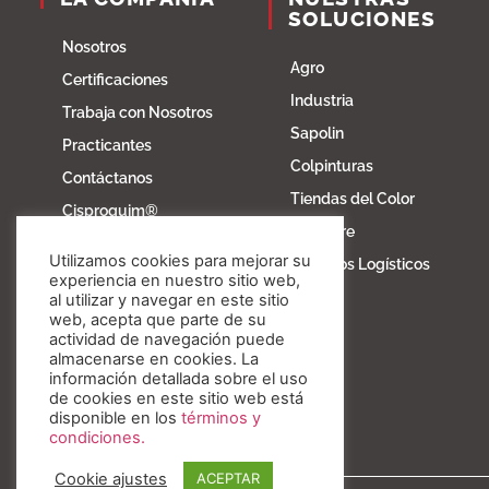
SOLUCIONES
Nosotros
Agro
Certificaciones
Industria
Trabaja con Nosotros
Sapolin
Practicantes
Colpinturas
Contáctanos
Tiendas del Color
Cisproquim®
Fibratore
Bioentorno
Utilizamos cookies para mejorar su
Servicios Logísticos
Blog
experiencia en nuestro sitio web,
al utilizar y navegar en este sitio
Fundación Invesa
web, acepta que parte de su
actividad de navegación puede
Nuestros valores
almacenarse en cookies. La
información detallada sobre el uso
de cookies en este sitio web está
disponible en los
términos y
condiciones.
Cookie ajustes
ACEPTAR