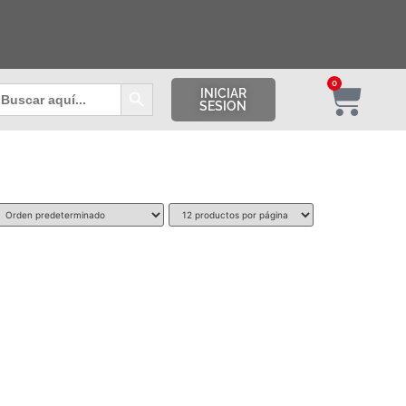
Botón de búsqueda
0
uscar:
INICIAR
SESION