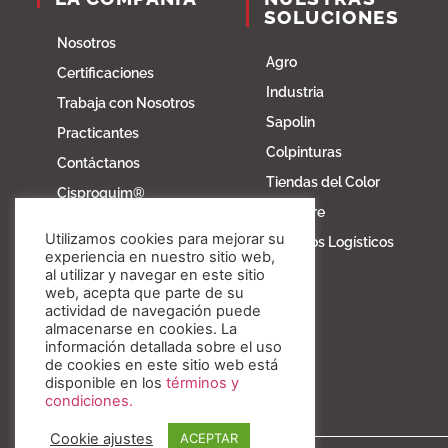
SOLUCIONES
Nosotros
Agro
Certificaciones
Industria
Trabaja con Nosotros
Sapolin
Practicantes
Colpinturas
Contáctanos
Tiendas del Color
Cisproquim®
Fibratore
Bioentorno
Utilizamos cookies para mejorar su
Servicios Logísticos
Blog
experiencia en nuestro sitio web,
al utilizar y navegar en este sitio
Fundación Invesa
web, acepta que parte de su
actividad de navegación puede
Nuestros valores
almacenarse en cookies. La
información detallada sobre el uso
de cookies en este sitio web está
disponible en los
términos y
condiciones.
Cookie ajustes
ACEPTAR