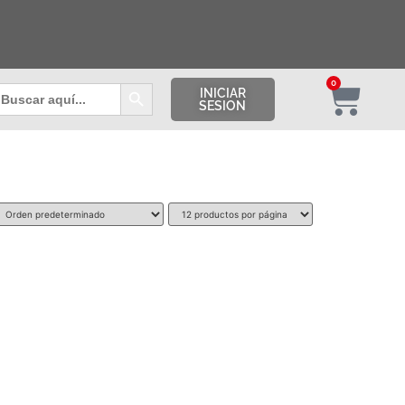
Botón de búsqueda
0
uscar:
INICIAR
SESION