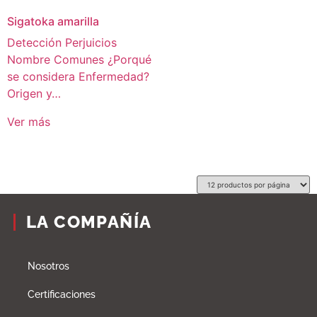
Sigatoka amarilla
Detección Perjuicios
Nombre Comunes ¿Porqué
se considera Enfermedad?
Origen y…
Ver más
LA COMPAÑÍA
Nosotros
Certificaciones