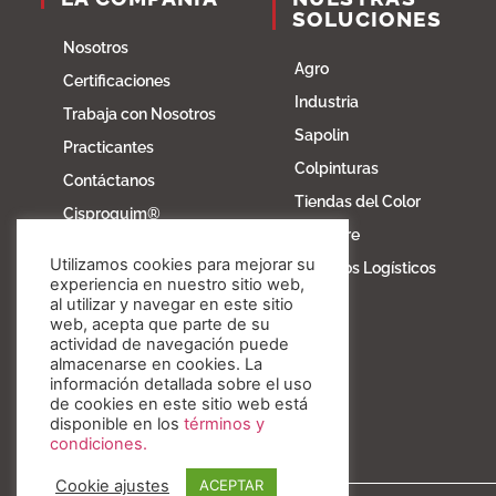
SOLUCIONES
Nosotros
Agro
Certificaciones
Industria
Trabaja con Nosotros
Sapolin
Practicantes
Colpinturas
Contáctanos
Tiendas del Color
Cisproquim®
Fibratore
Bioentorno
Utilizamos cookies para mejorar su
Servicios Logísticos
Blog
experiencia en nuestro sitio web,
al utilizar y navegar en este sitio
Fundación Invesa
web, acepta que parte de su
actividad de navegación puede
Nuestros valores
almacenarse en cookies. La
información detallada sobre el uso
de cookies en este sitio web está
disponible en los
términos y
condiciones.
Cookie ajustes
ACEPTAR