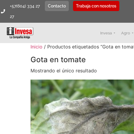
+57(604) 334 27
Contacto
Trabaja con nosotros
27
Invesa
Agro
Inicio
/ Productos etiquetados “Gota en toma
Gota en tomate
Mostrando el único resultado