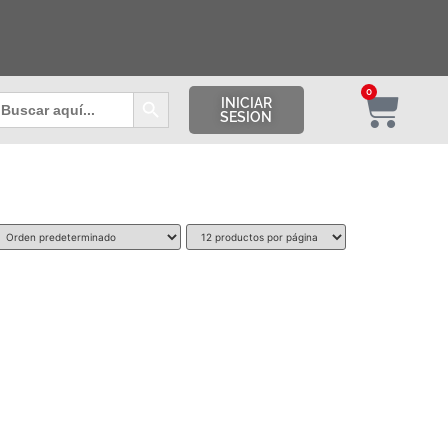
Botón de búsqueda
0
uscar:
INICIAR
SESION