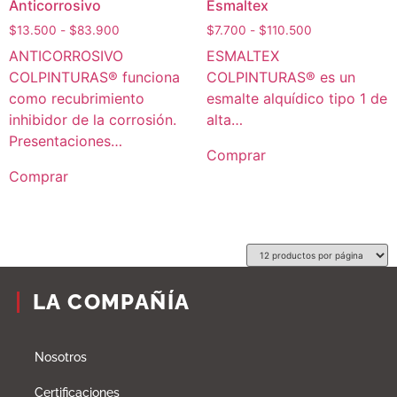
Anticorrosivo
Esmaltex
$
13.500
-
$
83.900
$
7.700
-
$
110.500
ANTICORROSIVO
ESMALTEX
COLPINTURAS® funciona
COLPINTURAS® es un
como recubrimiento
esmalte alquídico tipo 1 de
inhibidor de la corrosión.
alta…
Presentaciones…
Comprar
Comprar
LA COMPAÑÍA
Nosotros
Certificaciones