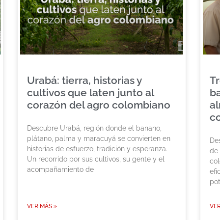
Urabá: tierra, historias y
Tr
cultivos que laten junto al
b
corazón del agro colombiano
al
c
Descubre Urabá, región donde el banano,
plátano, palma y maracuyá se convierten en
Des
historias de esfuerzo, tradición y esperanza.
de
Un recorrido por sus cultivos, su gente y el
co
acompañamiento de
efi
pot
VER MÁS »
VER