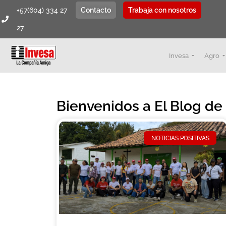
+57(604) 334 27
Contacto
Trabaja con nosotros
27
Invesa
Agro
Bienvenidos a El Blog d
NOTICIAS POSITIVAS