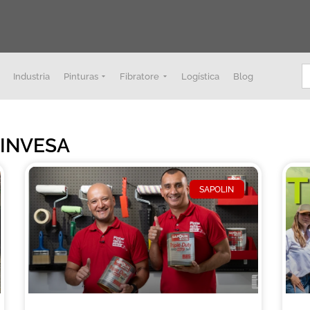
B
Industria
Pinturas
Fibratore
Logística
Blog
e INVESA
SAPOLIN