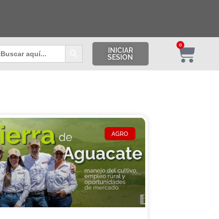
Botón de búsqueda
0
uscar:
INICIAR
SESION
AGRO