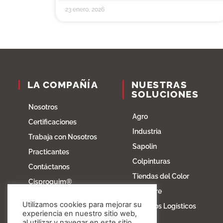
23 enero, 2026
LA COMPAÑÍA
NUESTRAS
SOLUCIONES
Nosotros
Agro
Certificaciones
Industria
Trabaja con Nosotros
Sapolin
Practicantes
Colpinturas
Contáctanos
Tiendas del Color
Cisproquim®
Fibratore
Bioentorno
Utilizamos cookies para mejorar su
Servicios Logísticos
Blog
experiencia en nuestro sitio web,
al utilizar y navegar en este sitio