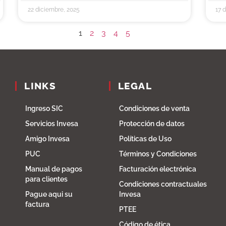
22 diciembre, 2025
17 
1
2
3
4
5
LINKS
LEGAL
Ingreso SIC
Condiciones de venta
Servicios Invesa
Protección de datos
Amigo Invesa
Políticas de Uso
PUC
Términos y Condiciones
Manual de pagos
Facturación electrónica
para clientes
Condiciones contractuales
Pague aqui su
Invesa
factura
PTEE
Código de ética