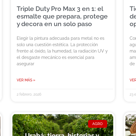
Triple Duty Pro Max 3 en 1: el
Ti
esmalte que prepara, protege
de
y decora en un solo paso
o
Elegir la pintura adecuada para metal no es
Con
solo una cuestión estética. La protección
agu
frente al óxido, la humedad, la radiación UV y
mal
el desgaste mecánico es esencial para
amb
asegurar
de 
VER MÁS »
VER
2 febrero, 2026
23 
AGRO