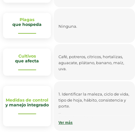
Plagas
que hospeda
Ninguna.
Cultivos
Café, potreros, cítricos, hortalizas,
que afecta
aguacate, plátano, banano, maíz,
uva.
1. Identificar la maleza, ciclo de vida,
Medidas de control
tipo de hoja, hábito, consistencia y
y manejo integrado
porte.
2. Limpiar cuidadosamente las
Ver más
máquinas y herramientas de
labores agrícolas.