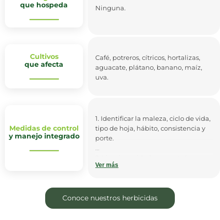
que hospeda
Ninguna.
Cultivos
Café, potreros, cítricos, hortalizas,
que afecta
aguacate, plátano, banano, maíz,
uva.
1. Identificar la maleza, ciclo de vida,
Medidas de control
tipo de hoja, hábito, consistencia y
y manejo integrado
porte.
2. Limpiar cuidadosamente las
Ver más
máquinas y herramientas de
labores agrícolas.
3. Se recomienda realizar la
Conoce nuestros herbicidas
eliminación de malezas
manualmente con herramientas