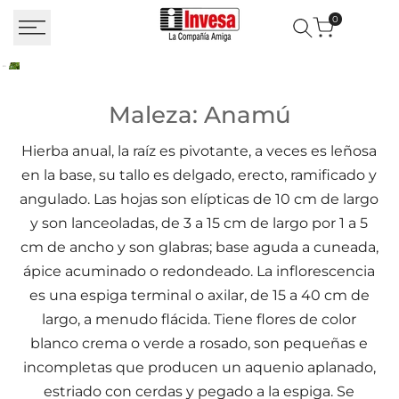
Saltar al contenido
0
Maleza: Anamú
Maleza: Anamú
Hierba anual, la raíz es pivotante, a veces es leñosa
en la base, su tallo es delgado, erecto, ramificado y
angulado. Las hojas son elípticas de 10 cm de largo
y son lanceoladas, de 3 a 15 cm de largo por 1 a 5
cm de ancho y son glabras; base aguda a cuneada,
ápice acuminado o redondeado. La inflorescencia
es una espiga terminal o axilar, de 15 a 40 cm de
largo, a menudo flácida. Tiene flores de color
blanco crema o verde a rosado, son pequeñas e
incompletas que producen un aquenio aplanado,
estriado con cerdas y pegado a la espiga. Se