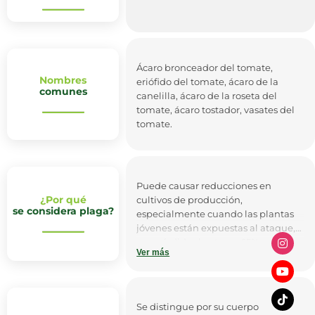
Ácaro bronceador del tomate,
Nombres
eriófido del tomate, ácaro de la
comunes
canelilla, ácaro de la roseta del
tomate, ácaro tostador, vasates del
tomate.
Puede causar reducciones en
¿Por qué
cultivos de producción,
se considera plaga?
especialmente cuando las plantas
jóvenes están expuestas al ataque,
con pérdidas hasta un 65% en
Ver más
plantas jóvenes de tomate, después
de ser trasplantadas. Estudios
demuestran que cerca de 450
ácaros alimentándose diariamente
Se distingue por su cuerpo
en hojas de tomate, disminuyen la