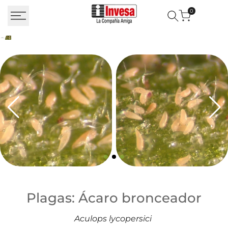
Saltar al contenido
0
Plagas: Ácaro bronceador
Plagas: Ácaro bronceador
Aculops lycopersici