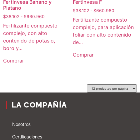
FertInvesa Banano y
FertInvesa F
Plátano
$
38.102
-
$
660.960
$
38.102
-
$
660.960
Fertilizante compuesto
Fertilizante compuesto
complejo, para aplicación
complejo, con alto
foliar con alto contenido
contenido de potasio,
de…
boro y…
Comprar
Comprar
LA COMPAÑÍA
Nosotros
Certificaciones