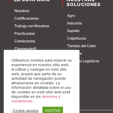
SOLUCIONES
Nosotros
Agro
Certificaciones
Industria
Trabaja con Nosotros
Sapolin
Practicantes
Colpinturas
Contáctanos
Tiendas del Color
Cisproquim®
Fibratore
Bioentorno
Utilizamos cookies para mejorar su
Servicios Logísticos
Blog
experiencia en nuestro sitio web,
al utilizar y navegar en este sitio
Fundación Invesa
web, acepta que parte de su
actividad de navegación puede
Nuestros valores
almacenarse en cookies. La
información detallada sobre el uso
de cookies en este sitio web está
disponible en los
términos y
condiciones.
Cookie ajustes
ACEPTAR