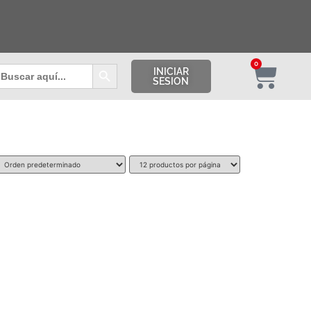
Botón de búsqueda
0
uscar:
INICIAR
SESION